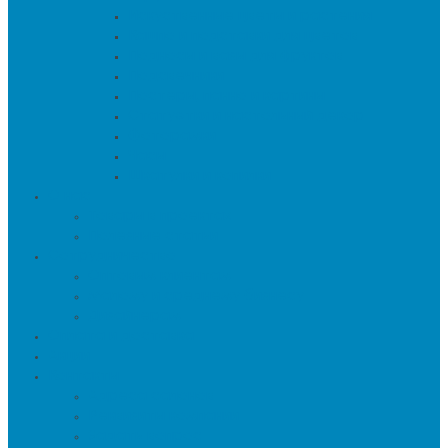
Искуственные цветы и растения
Кашпо и подставки для цветов
Подносы и вазы для фруктов
Подсвечники
Постеры, панно и картины
Статуэтки и настольный декор
Фоторамки
Часы
Шкатулки и копилки
О нас
Товары в проектах
Полезные статьи
Сотрудничество
Оптовым клиентам
Малому и среднему бизнесу
Дизайнерам
Оплата и доставка
Акции
Контакты
Адреса салонов
Реквизиты компании
Задать вопрос