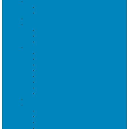
Пуфы и банкетки
Банкетки
Пуфы
Текстиль
Зеркала
Напольные зеркала
Настенные зеркала
Настольные зеркала
Свет
Бра
Настольные светильники
Потолочные светильники
Напольные светильники
Торшеры на треноге
Торшеры и напольные лампы
Подсветка картин/постеров
Уличные светильники
Ковры
Предметы интерьера
Аксессуары
Вазы
Держатели для книг
Игрушки