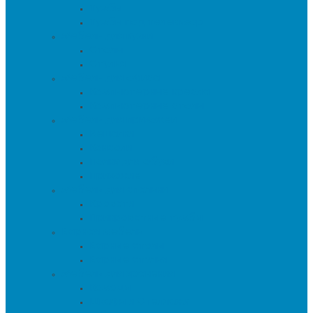
Тумбы
Тумбы под телевизор
Мебель для кухни
Столы
Стулья
Мебель для офиса
Компьютерные кресла
Компьютерные столы
Мебель для прихожей
Вешалки
Консоли
Полки для обуви
Прихожие
Мебель для спальни
Кровати
Прикроватные тумбы
Барная мебель
Барные столы
Барные стулья
Мебель для хранения
Комоды
Шкафы и Стеллажи