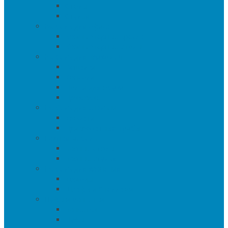
Столы
Стулья
Мебель для офиса
Компьютерные кресла
Компьютерные столы
Мебель для прихожей
Вешалки
Консоли
Полки для обуви
Прихожие
Мебель для спальни
Кровати
Прикроватные тумбы
Барная мебель
Барные столы
Барные стулья
Мебель для хранения
Комоды
Шкафы и Стеллажи
Пуфы и банкетки
Банкетки
Пуфы