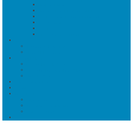
Подсвечники
Постеры, панно и картины
Статуэтки и настольный декор
Фоторамки
Часы
Шкатулки и копилки
О нас
Товары в проектах
Полезные статьи
Сотрудничество
Оптовым клиентам
Малому и среднему бизнесу
Дизайнерам
Оплата и доставка
Акции
Контакты
Адреса салонов
Реквизиты компании
Задать вопрос
Еще