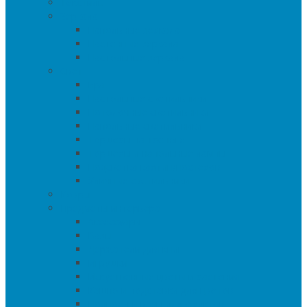
Текстиль
Зеркала
Напольные зеркала
Настенные зеркала
Настольные зеркала
Свет
Бра
Настольные светильники
Потолочные светильники
Напольные светильники
Торшеры на треноге
Торшеры и напольные лампы
Подсветка картин/постеров
Уличные светильники
Ковры
Предметы интерьера
Аксессуары
Вазы
Держатели для книг
Игрушки
Искуственные цветы и растения
Кашпо и подставки для цветов
Подносы и вазы для фруктов