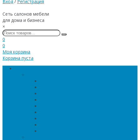
Вход
/
Регистрация
Сеть салонов мебели
для дома и бизнеса
×
0
0
Моя корзина
Корзина пуста
Каталог товаров
Мебель для гостиной
Журнальные столы
Зеркальная мебель
Кресла и диваны
Кресла-качалки
Лежанки для животных
Сервировочные столики
Столы обеденные
Тумбы
Тумбы под телевизор
Мебель для кухни