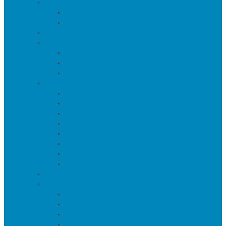
Пуфы и банкетки
Банкетки
Пуфы
Текстиль
Зеркала
Напольные зеркала
Настенные зеркала
Настольные зеркала
Свет
Бра
Настольные светильники
Потолочные светильники
Напольные светильники
Торшеры на треноге
Торшеры и напольные лампы
Подсветка картин/постеров
Уличные светильники
Ковры
Предметы интерьера
Аксессуары
Вазы
Держатели для книг
Игрушки