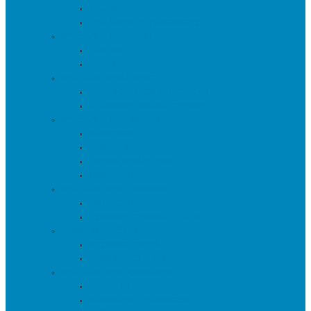
Тумбы
Тумбы под телевизор
Мебель для кухни
Столы
Стулья
Мебель для офиса
Компьютерные кресла
Компьютерные столы
Мебель для прихожей
Вешалки
Консоли
Полки для обуви
Прихожие
Мебель для спальни
Кровати
Прикроватные тумбы
Барная мебель
Барные столы
Барные стулья
Мебель для хранения
Комоды
Шкафы и Стеллажи