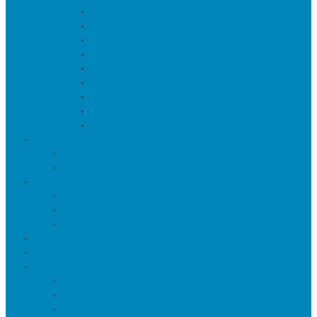
Искуственные цветы и растения
Кашпо и подставки для цветов
Подносы и вазы для фруктов
Подсвечники
Постеры, панно и картины
Статуэтки и настольный декор
Фоторамки
Часы
Шкатулки и копилки
О нас
Товары в проектах
Полезные статьи
Сотрудничество
Оптовым клиентам
Малому и среднему бизнесу
Дизайнерам
Оплата и доставка
Акции
Контакты
Адреса салонов
Реквизиты компании
Задать вопрос