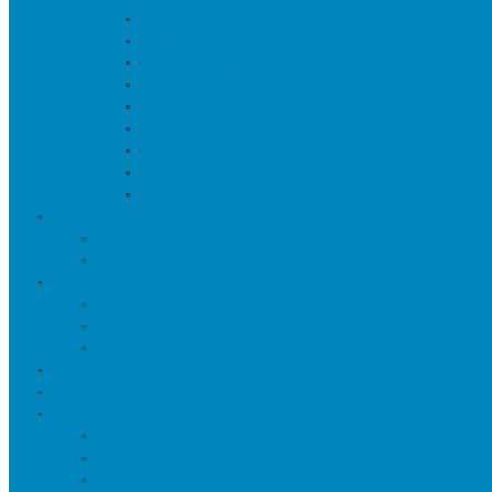
Искуственные цветы и растения
Кашпо и подставки для цветов
Подносы и вазы для фруктов
Подсвечники
Постеры, панно и картины
Статуэтки и настольный декор
Фоторамки
Часы
Шкатулки и копилки
О нас
Товары в проектах
Полезные статьи
Сотрудничество
Оптовым клиентам
Малому и среднему бизнесу
Дизайнерам
Оплата и доставка
Акции
Контакты
Адреса салонов
Реквизиты компании
Задать вопрос