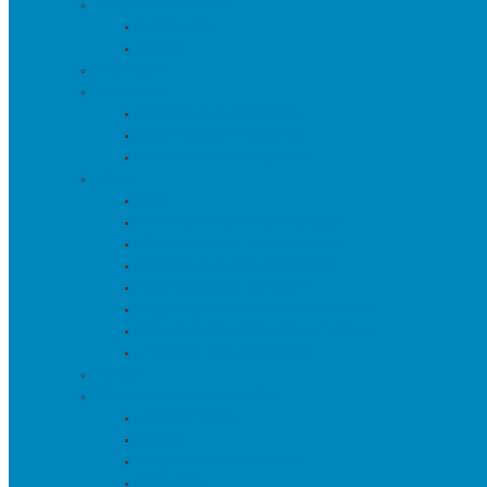
Пуфы и банкетки
Банкетки
Пуфы
Текстиль
Зеркала
Напольные зеркала
Настенные зеркала
Настольные зеркала
Свет
Бра
Настольные светильники
Потолочные светильники
Напольные светильники
Торшеры на треноге
Торшеры и напольные лампы
Подсветка картин/постеров
Уличные светильники
Ковры
Предметы интерьера
Аксессуары
Вазы
Держатели для книг
Игрушки