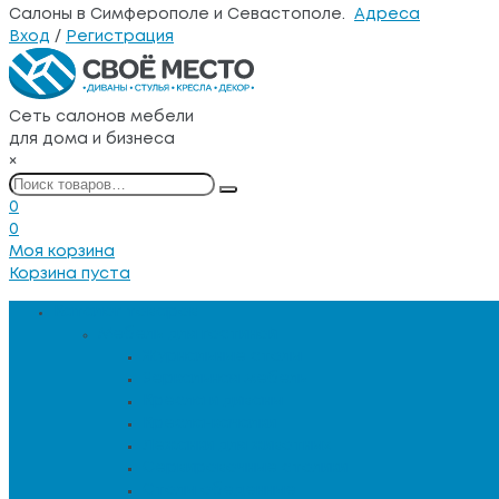
Салоны в Симферополе и Севастополе.
Адреса
Вход
/
Регистрация
Сеть салонов мебели
для дома и бизнеса
×
0
0
Моя корзина
Корзина пуста
Каталог товаров
Мебель для гостиной
Журнальные столы
Зеркальная мебель
Кресла и диваны
Кресла-качалки
Лежанки для животных
Сервировочные столики
Столы обеденные