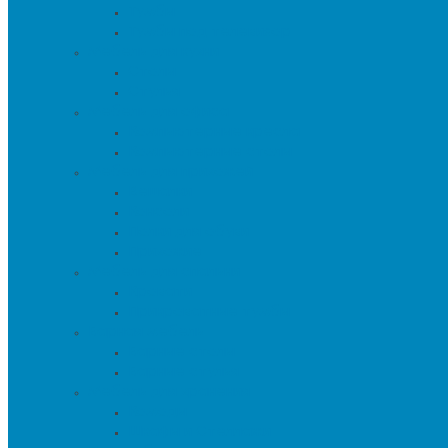
Тумбы
Тумбы под телевизор
Мебель для кухни
Столы
Стулья
Мебель для офиса
Компьютерные кресла
Компьютерные столы
Мебель для прихожей
Вешалки
Консоли
Полки для обуви
Прихожие
Мебель для спальни
Кровати
Прикроватные тумбы
Барная мебель
Барные столы
Барные стулья
Мебель для хранения
Комоды
Шкафы и Стеллажи