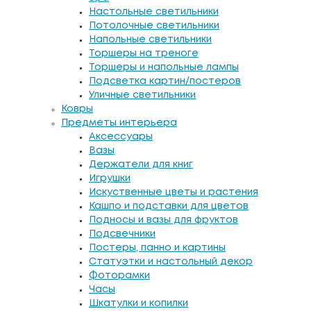
Настольные светильники
Потолочные светильники
Напольные светильники
Торшеры на треноге
Торшеры и напольные лампы
Подсветка картин/постеров
Уличные светильники
Ковры
Предметы интерьера
Аксессуары
Вазы
Держатели для книг
Игрушки
Искуственные цветы и растения
Кашпо и подставки для цветов
Подносы и вазы для фруктов
Подсвечники
Постеры, панно и картины
Статуэтки и настольный декор
Фоторамки
Часы
Шкатулки и копилки