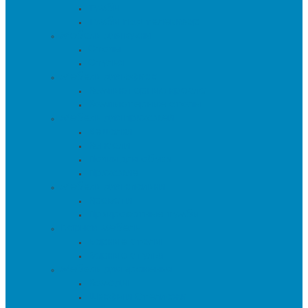
Тумбы
Тумбы под телевизор
Мебель для кухни
Столы
Стулья
Мебель для офиса
Компьютерные кресла
Компьютерные столы
Мебель для прихожей
Вешалки
Консоли
Полки для обуви
Прихожие
Мебель для спальни
Кровати
Прикроватные тумбы
Барная мебель
Барные столы
Барные стулья
Мебель для хранения
Комоды
Шкафы и Стеллажи