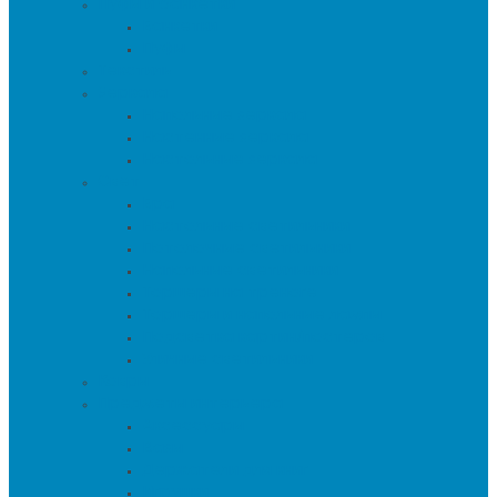
Пуфы и банкетки
Банкетки
Пуфы
Текстиль
Зеркала
Напольные зеркала
Настенные зеркала
Настольные зеркала
Свет
Бра
Настольные светильники
Потолочные светильники
Напольные светильники
Торшеры на треноге
Торшеры и напольные лампы
Подсветка картин/постеров
Уличные светильники
Ковры
Предметы интерьера
Аксессуары
Вазы
Держатели для книг
Игрушки