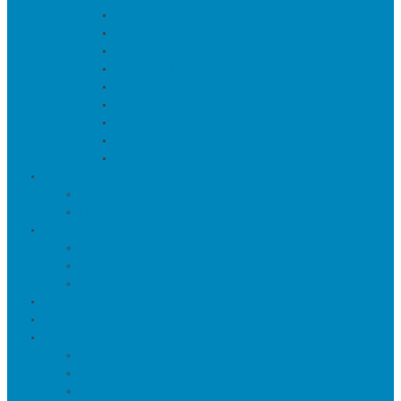
Искуственные цветы и растения
Кашпо и подставки для цветов
Подносы и вазы для фруктов
Подсвечники
Постеры, панно и картины
Статуэтки и настольный декор
Фоторамки
Часы
Шкатулки и копилки
О нас
Товары в проектах
Полезные статьи
Сотрудничество
Оптовым клиентам
Малому и среднему бизнесу
Дизайнерам
Оплата и доставка
Акции
Контакты
Адреса салонов
Реквизиты компании
Задать вопрос