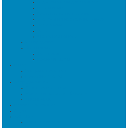
Подносы и вазы для фруктов
Подсвечники
Постеры, панно и картины
Статуэтки и настольный декор
Фоторамки
Часы
Шкатулки и копилки
Распродажа
Сантехника
Дозаторы
Кухонные мойки
О нас
Товары в проектах
Полезные статьи
Сотрудничество
Оптовым клиентам
Малому и среднему бизнесу
Дизайнерам
Оплата и доставка
Акции
Контакты
Адреса салонов
Реквизиты компании