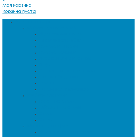
Моя корзина
Корзина пуста
Каталог товаров
Мебель для гостиной
Журнальные столы
Зеркальная мебель
Кресла и диваны
Кресла-качалки
Лежанки для животных
Пуфы
Сервировочные столики
Столы обеденные
Тумбы
Тумбы под телевизор
Мебель для кухни
Кухонные стулья
Обеденные столы
Столы
Стулья
Мебель для офиса
Компьютерные кресла