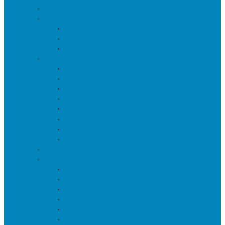
Текстиль
Зеркала
Напольные зеркала
Настенные зеркала
Настольные зеркала
Свет
Бра
Настольные светильники
Потолочные светильники
Напольные светильники
Торшеры на треноге
Торшеры и напольные лампы
Подсветка картин/постеров
Уличные светильники
Ковры
Предметы интерьера
Аксессуары
Вазы
Держатели для книг
Игрушки
Искуственные цветы и растения
Кашпо и подставки для цветов