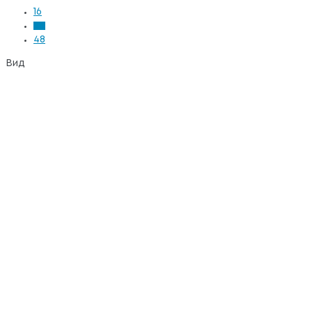
16
24
48
Вид