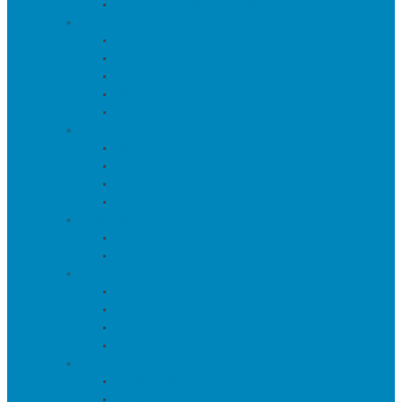
Компьютерные столы
Мебель для прихожей
Вешалки
Консоли
Полки для обуви
Прихожие
Скамьи
Мебель для спальни
Кровати
Кровати для спальни
Прикроватные тумбы
Туалетные столики
Барная мебель
Барные столы
Барные стулья
Мебель для хранения
Комоды
Стеллажи
Шкафы и витрины
Шкафы и Стеллажи
Пуфы и банкетки
Банкетки
Пуфы