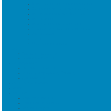
Искуственные цветы и растения
Кашпо и подставки для цветов
Подносы и вазы для фруктов
Подсвечники
Постеры, панно и картины
Статуэтки и настольный декор
Фоторамки
Часы
Шкатулки и копилки
О нас
Товары в проектах
Полезные статьи
Сотрудничество
Оптовым клиентам
Малому и среднему бизнесу
Дизайнерам
Оплата и доставка
Акции
Контакты
Адреса салонов
Реквизиты компании
Задать вопрос