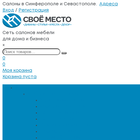
Салоны в Симферополе и Севастополе.
Адреса
Вход
/
Регистрация
Сеть салонов мебели
для дома и бизнеса
×
0
0
Моя корзина
Корзина пуста
Каталог товаров
Мебель для гостиной
Журнальные столы
Зеркальная мебель
Кресла и диваны
Кресла-качалки
Лежанки для животных
Сервировочные столики
Столы обеденные