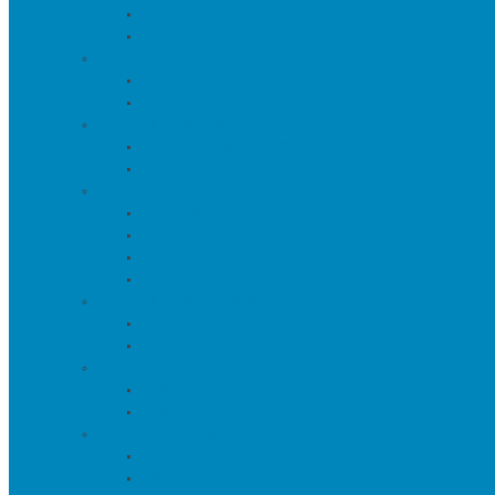
Тумбы
Тумбы под телевизор
Мебель для кухни
Столы
Стулья
Мебель для офиса
Компьютерные кресла
Компьютерные столы
Мебель для прихожей
Вешалки
Консоли
Полки для обуви
Прихожие
Мебель для спальни
Кровати
Прикроватные тумбы
Барная мебель
Барные столы
Барные стулья
Мебель для хранения
Комоды
Шкафы и Стеллажи