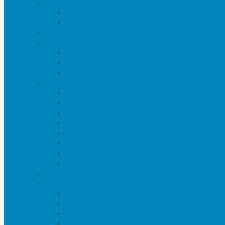
Пуфы и банкетки
Банкетки
Пуфы
Текстиль
Зеркала
Напольные зеркала
Настенные зеркала
Настольные зеркала
Свет
Бра
Настольные светильники
Потолочные светильники
Напольные светильники
Торшеры на треноге
Торшеры и напольные лампы
Подсветка картин/постеров
Уличные светильники
Ковры
Предметы интерьера
Аксессуары
Вазы
Держатели для книг
Игрушки