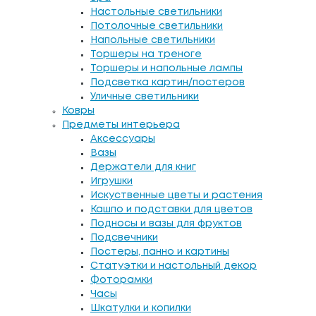
Настольные светильники
Потолочные светильники
Напольные светильники
Торшеры на треноге
Торшеры и напольные лампы
Подсветка картин/постеров
Уличные светильники
Ковры
Предметы интерьера
Аксессуары
Вазы
Держатели для книг
Игрушки
Искуственные цветы и растения
Кашпо и подставки для цветов
Подносы и вазы для фруктов
Подсвечники
Постеры, панно и картины
Статуэтки и настольный декор
Фоторамки
Часы
Шкатулки и копилки