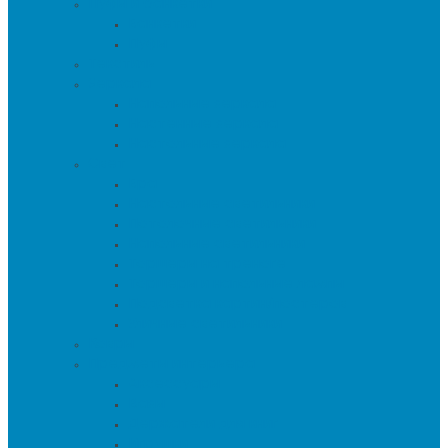
Пуфы и банкетки
Банкетки
Пуфы
Текстиль
Зеркала
Напольные зеркала
Настенные зеркала
Настольные зеркала
Свет
Бра
Настольные светильники
Потолочные светильники
Напольные светильники
Торшеры на треноге
Торшеры и напольные лампы
Подсветка картин/постеров
Уличные светильники
Ковры
Предметы интерьера
Аксессуары
Вазы
Держатели для книг
Игрушки