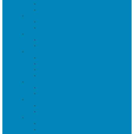
Тумбы
Тумбы под телевизор
Мебель для кухни
Столы
Стулья
Мебель для офиса
Компьютерные кресла
Компьютерные столы
Мебель для прихожей
Вешалки
Консоли
Полки для обуви
Прихожие
Мебель для спальни
Кровати
Прикроватные тумбы
Барная мебель
Барные столы
Барные стулья
Мебель для хранения
Комоды
Шкафы и Стеллажи