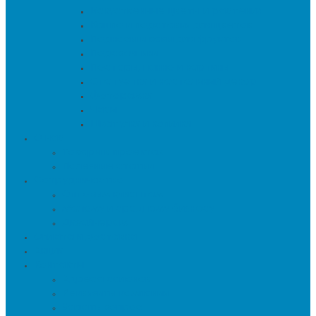
Искуственные цветы и растения
Кашпо и подставки для цветов
Подносы и вазы для фруктов
Подсвечники
Постеры, панно и картины
Статуэтки и настольный декор
Фоторамки
Часы
Шкатулки и копилки
О нас
Товары в проектах
Полезные статьи
Сотрудничество
Оптовым клиентам
Малому и среднему бизнесу
Дизайнерам
Оплата и доставка
Акции
Контакты
Адреса салонов
Реквизиты компании
Задать вопрос