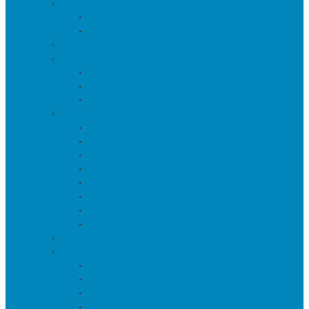
Пуфы и банкетки
Банкетки
Пуфы
Текстиль
Зеркала
Напольные зеркала
Настенные зеркала
Настольные зеркала
Свет
Бра
Настольные светильники
Потолочные светильники
Напольные светильники
Торшеры на треноге
Торшеры и напольные лампы
Подсветка картин/постеров
Уличные светильники
Ковры
Предметы интерьера
Аксессуары
Вазы
Держатели для книг
Игрушки