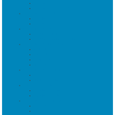
Тумбы
Тумбы под телевизор
Мебель для кухни
Столы
Стулья
Мебель для офиса
Компьютерные кресла
Компьютерные столы
Мебель для прихожей
Вешалки
Консоли
Полки для обуви
Прихожие
Мебель для спальни
Кровати
Прикроватные тумбы
Барная мебель
Барные столы
Барные стулья
Мебель для хранения
Комоды
Шкафы и Стеллажи