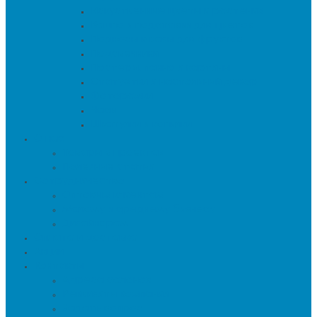
Искуственные цветы и растения
Кашпо и подставки для цветов
Подносы и вазы для фруктов
Подсвечники
Постеры, панно и картины
Статуэтки и настольный декор
Фоторамки
Часы
Шкатулки и копилки
О нас
Товары в проектах
Полезные статьи
Сотрудничество
Оптовым клиентам
Малому и среднему бизнесу
Дизайнерам
Оплата и доставка
Акции
Контакты
Адреса салонов
Реквизиты компании
Задать вопрос