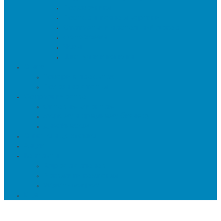
Подсвечники
Постеры, панно и картины
Статуэтки и настольный декор
Фоторамки
Часы
Шкатулки и копилки
О нас
Товары в проектах
Полезные статьи
Сотрудничество
Оптовым клиентам
Малому и среднему бизнесу
Дизайнерам
Оплата и доставка
Акции
Контакты
Адреса салонов
Реквизиты компании
Задать вопрос
Еще