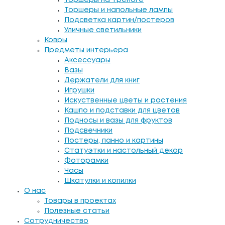
Торшеры на треноге
Торшеры и напольные лампы
Подсветка картин/постеров
Уличные светильники
Ковры
Предметы интерьера
Аксессуары
Вазы
Держатели для книг
Игрушки
Искуственные цветы и растения
Кашпо и подставки для цветов
Подносы и вазы для фруктов
Подсвечники
Постеры, панно и картины
Статуэтки и настольный декор
Фоторамки
Часы
Шкатулки и копилки
О нас
Товары в проектах
Полезные статьи
Сотрудничество