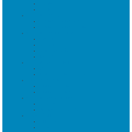
Столы
Стулья
Мебель для офиса
Компьютерные кресла
Компьютерные столы
Мебель для прихожей
Вешалки
Консоли
Полки для обуви
Прихожие
Мебель для спальни
Кровати
Прикроватные тумбы
Барная мебель
Барные столы
Барные стулья
Мебель для хранения
Комоды
Шкафы и Стеллажи
Пуфы и банкетки
Банкетки
Пуфы