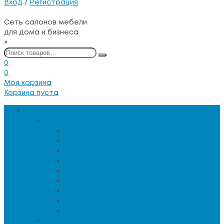
Вход
/
Регистрация
Сеть салонов мебели
для дома и бизнеса
×
0
0
Моя корзина
Корзина пуста
Каталог товаров
Мебель для гостиной
Журнальные столы
Зеркальная мебель
Кресла и диваны
Кресла-качалки
Лежанки для животных
Сервировочные столики
Столы обеденные
Тумбы
Тумбы под телевизор
Мебель для кухни