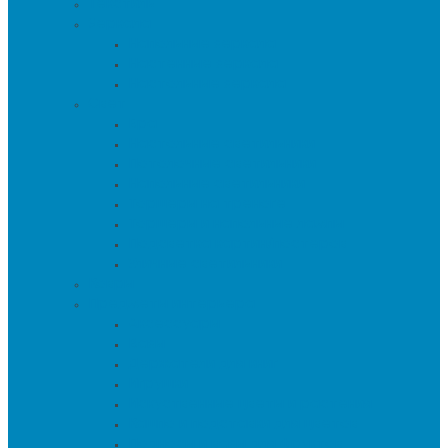
Текстиль
Зеркала
Напольные зеркала
Настенные зеркала
Настольные зеркала
Свет
Бра
Настольные светильники
Потолочные светильники
Напольные светильники
Торшеры на треноге
Торшеры и напольные лампы
Подсветка картин/постеров
Уличные светильники
Ковры
Предметы интерьера
Аксессуары
Вазы
Держатели для книг
Игрушки
Искуственные цветы и растения
Кашпо и подставки для цветов
Подносы и вазы для фруктов