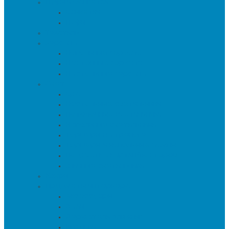
Пуфы и банкетки
Банкетки
Пуфы
Текстиль
Зеркала
Напольные зеркала
Настенные зеркала
Настольные зеркала
Свет
Бра
Настольные светильники
Потолочные светильники
Напольные светильники
Торшеры на треноге
Торшеры и напольные лампы
Подсветка картин/постеров
Уличные светильники
Ковры
Предметы интерьера
Аксессуары
Вазы
Держатели для книг
Игрушки