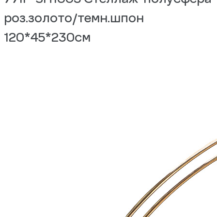
роз.золото/темн.шпон
120*45*230см