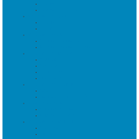
Тумбы
Тумбы под телевизор
Мебель для кухни
Столы
Стулья
Мебель для офиса
Компьютерные кресла
Компьютерные столы
Мебель для прихожей
Вешалки
Консоли
Полки для обуви
Прихожие
Мебель для спальни
Кровати
Прикроватные тумбы
Барная мебель
Барные столы
Барные стулья
Мебель для хранения
Комоды
Шкафы и Стеллажи