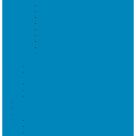
Искуственные цветы и растения
Кашпо и подставки для цветов
Подносы и вазы для фруктов
Подсвечники
Постеры, панно и картины
Статуэтки и настольный декор
Фоторамки
Часы
Шкатулки и копилки
О нас
Товары в проектах
Полезные статьи
Сотрудничество
Оптовым клиентам
Малому и среднему бизнесу
Дизайнерам
Оплата и доставка
Акции
Контакты
Адреса салонов
Реквизиты компании
Задать вопрос