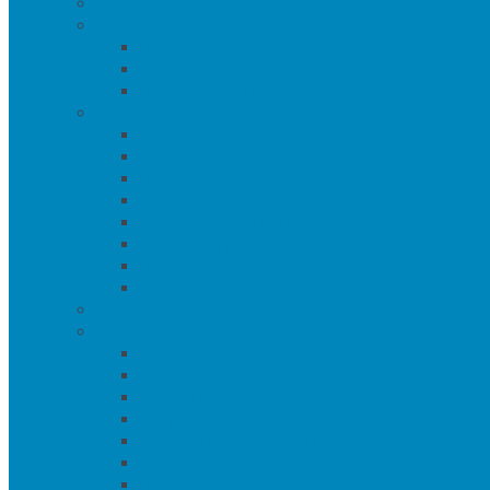
Текстиль
Зеркала
Напольные зеркала
Настенные зеркала
Настольные зеркала
Свет
Бра
Настольные светильники
Потолочные светильники
Напольные светильники
Торшеры на треноге
Торшеры и напольные лампы
Подсветка картин/постеров
Уличные светильники
Ковры
Предметы интерьера
Аксессуары
Вазы
Держатели для книг
Игрушки
Искуственные цветы и растения
Кашпо и подставки для цветов
Подносы и вазы для фруктов