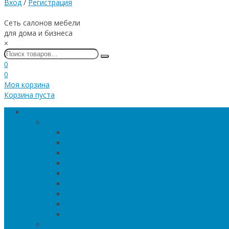
Вход
/
Регистрация
Сеть салонов мебели
для дома и бизнеса
×
0
0
Моя корзина
Корзина пуста
Каталог товаров
Мебель для гостиной
Журнальные столы
Зеркальная мебель
Кресла и диваны
Кресла-качалки
Лежанки для животных
Сервировочные столики
Столы обеденные
Тумбы
Тумбы под телевизор
Мебель для кухни