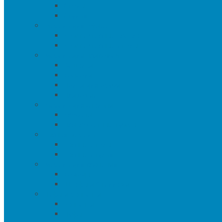
Столы
Стулья
Мебель для офиса
Компьютерные кресла
Компьютерные столы
Мебель для прихожей
Вешалки
Консоли
Полки для обуви
Прихожие
Мебель для спальни
Кровати
Прикроватные тумбы
Барная мебель
Барные столы
Барные стулья
Мебель для хранения
Комоды
Шкафы и Стеллажи
Пуфы и банкетки
Банкетки
Пуфы