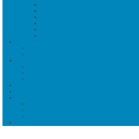
Подсвечники
Постеры, панно и картины
Статуэтки и настольный декор
Фоторамки
Часы
Шкатулки и копилки
О нас
Товары в проектах
Полезные статьи
Сотрудничество
Оптовым клиентам
Малому и среднему бизнесу
Дизайнерам
Оплата и доставка
Акции
Контакты
Адреса салонов
Реквизиты компании
Задать вопрос
Еще